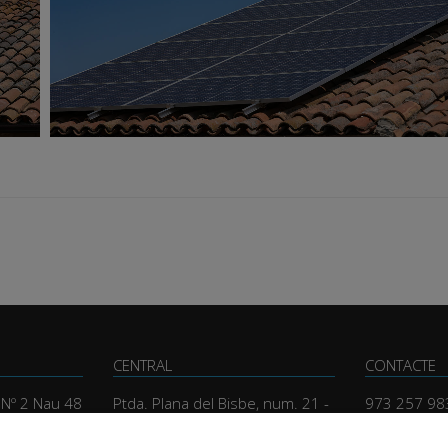
CENTRAL
CONTACTE
, Nº 2 Nau 48
Ptda. Plana del Bisbe, num. 21 -
973 257 98
Llivia
glesola
central@rs