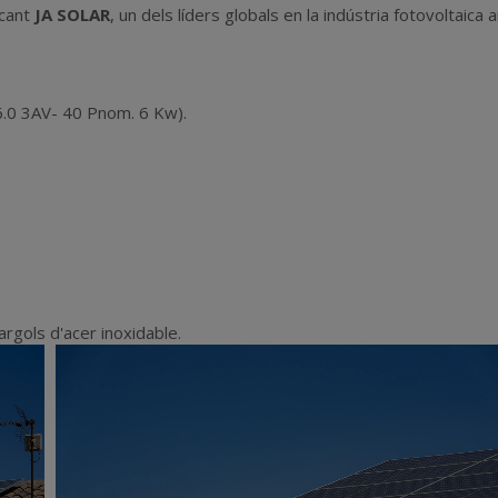
icant
JA SOLAR
, un dels líders globals en la indústria fotovoltaic
.0 3AV- 40 Pnom. 6 Kw).
argols d'acer inoxidable.