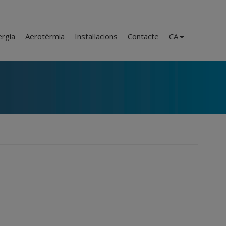
ergia
Aerotèrmia
Instal·lacions
Contacte
CA