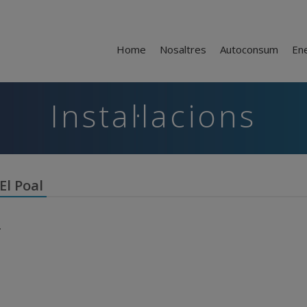
Home
Nosaltres
Autoconsum
En
Instal·lacions
El Poal
.