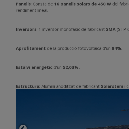
Panells
: Consta de
16 panells solars de 450 W
del fabr
rendiment lineal.
Inversors
: 1 inversor monofàsic de fabricant
SMA
(STP 6
Aprofitament
de la producció fotovoltaica d'un
84%
.
Estalvi energètic
d'un
52,03%
.
Estructura:
Alumini anoditzat de fabricant
Solarstem
i c