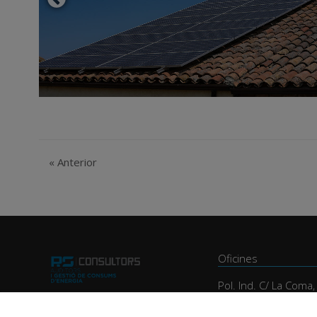
«
Anterior
Oficines
Pol. Ind. C/ La Coma
25243 El Palau D'An