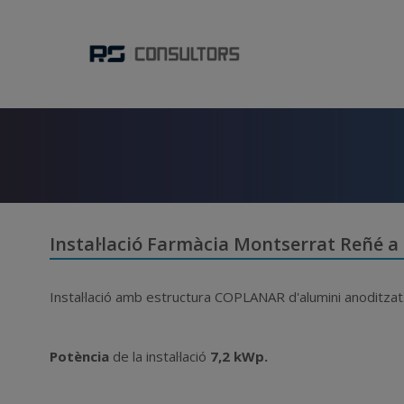
Instal·lació Farmàcia Montserrat Reñé a 
Instal·lació amb estructura COPLANAR d'alumini anoditzat
Potència
de la instal·lació
7,2 kWp.