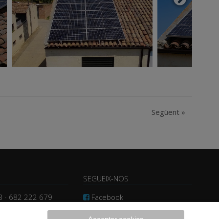
Següent
»
SEGUEIX-NOS
3 · 682 222 679
Facebook
consultors.com
Instagram