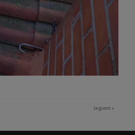
Següent
»