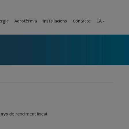
ergia
Aerotèrmia
Instal·lacions
Contacte
CA
anys
de rendiment lineal.