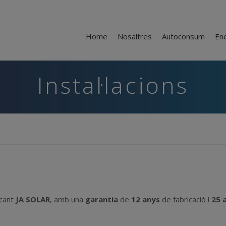
Home
Nosaltres
Autoconsum
En
Instal·lacions
icant
JA SOLAR
, amb una
garantia
de
12 anys
de fabricació i
25 