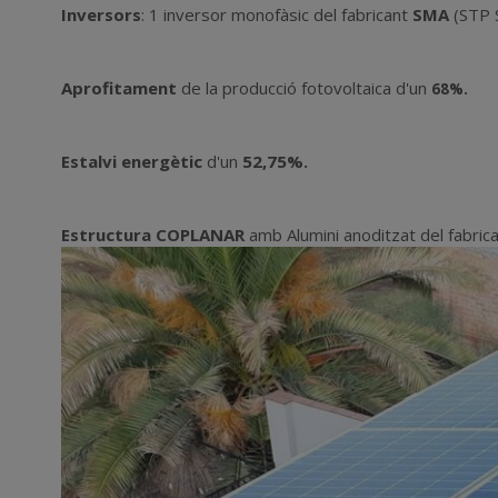
Inversors
: 1 inversor monofàsic del fabricant
SMA
(STP 
Aprofitament
de la producció fotovoltaica d'un
68
%
.
Estalvi energètic
d'un
52,75
%
.
Estructura COPLANAR
amb
Alumini anoditzat del fabric