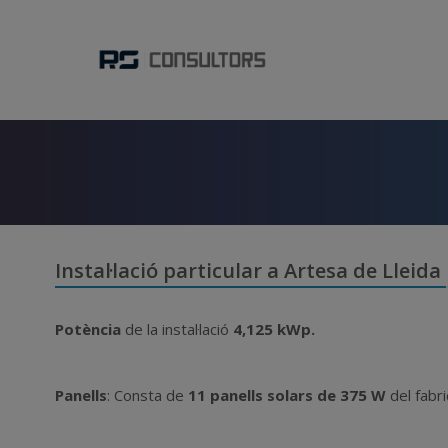
Instal·lació particular a Artesa de Lleida
Potència
de la instal·lació
4,125
kWp.
Panells
: Consta de
11 panells solars de 375 W
del fabr