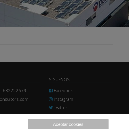
SIGUENOS
 · 682222679
Facebook
consultors.com
Instagram
Twitter
Linkedin
Aceptar cookies