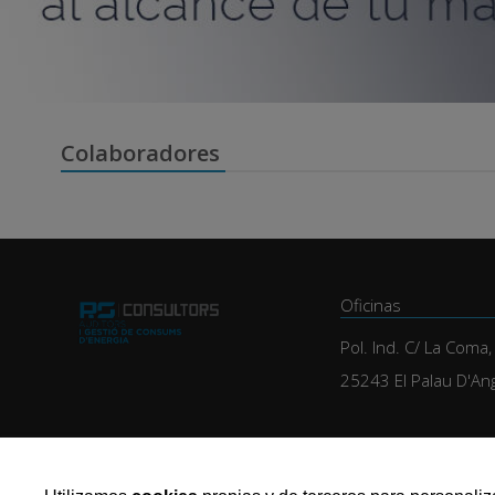
Colaboradores
Oficinas
Pol. Ind. C/ La Coma
25243 El Palau D'An