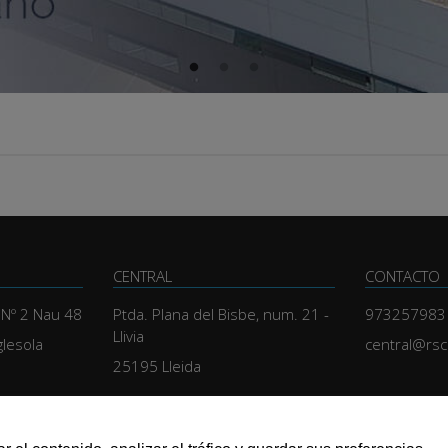
CENTRAL
CONTACTO
, Nº 2 Nau 48
Ptda. Plana del Bisbe, num. 21 -
973257983
Llivia
glesola
central@rs
25195 Lleida