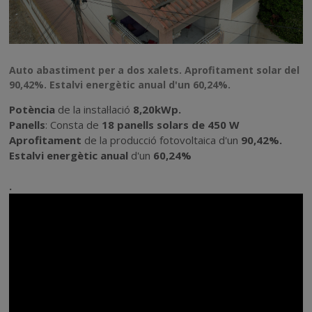
Auto abastiment per a dos xalets. Aprofitament solar del
90,42%. Estalvi energètic anual d'un 60,24%.
Potència
de la instal·lació
8,20
kWp.
Panells
: Consta de
18
panells solars de 450 W
Aprofitament
de la producció fotovoltaica d'un
90,42
%
.
Estalvi energètic anual
d'un
60,24
%
.