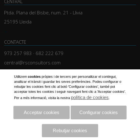
CENTRAL
Ptda. Plana del Bisbe, num. 21 - Llivia
25195 Lleida
CONTACTE
973 257 983 · 682 222 679
central@rsconsultors.com
SEGUEIX-NOS
Utilitzem
cookies
pròpies i de tercers per personalitzar el contingut,
analitzar el trànsit i guardar les seves preferències. Podeu configurar o
Facebook
rebutjar les cookies fent clic al botó 'Configurar cookies', també pot
acceptar totes les cookies i seguir navegant fent clic a 'Acceptar cookies'.
Instagram
política de cookies
Per a més informació, visita la nostra
.
Twitter
Linkedin
Acceptar cookies
Configurar cookies
Avis legal
Política de privacidad
Política de Cookies
Rebutjar cookies