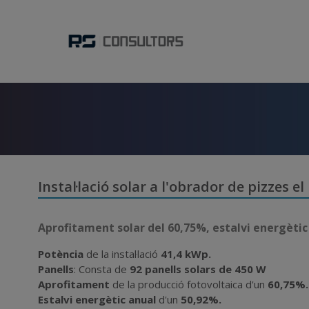
Instal·lació solar a l'obrador de pizzes e
Aprofitament solar del 60,75%, estalvi energètic
Potència
de la instal·lació
41,4
kWp.
Panells
: Consta de
92
panells solars de 450 W
Aprofitament
de la producció fotovoltaica d'un
60,75
%
.
Estalvi energètic anual
d'un
50,92
%.