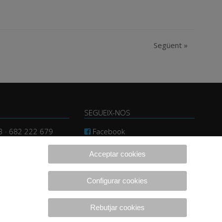
Següent
»
SEGUEIX-NOS
3 · 682 222 679
Facebook
consultors.com
Instagram
Acceptar cookies
Twitter
Linkedin
Configurar cookies
Rebutjar cookies