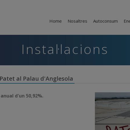
Home
Nosaltres
Autoconsum
En
Instal·lacions
l Patet al Palau d'Anglesola
 anual d'un 50,92%.