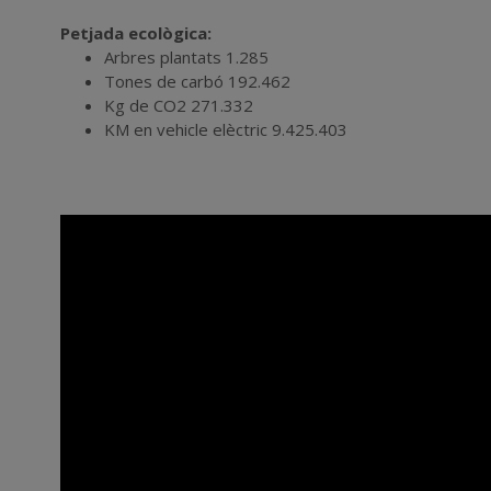
Petjada ecològica:
Arbres plantats 1.285
Tones de carbó 192.462
Kg de CO2 271.332
KM en vehicle elèctric 9.425.403