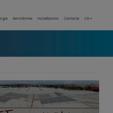
ergia
Aerotèrmia
Instal·lacions
Contacte
CA