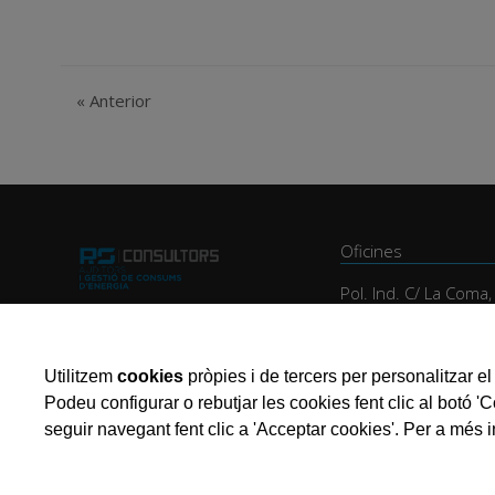
«
Anterior
Oficines
Pol. Ind. C/ La Coma
25243 El Palau D'An
Utilitzem
cookies
pròpies i de tercers per personalitzar el 
Podeu configurar o rebutjar les cookies fent clic al botó '
seguir navegant fent clic a 'Acceptar cookies'. Per a més i
Avis legal
Política de privacidad
Política de Cookies