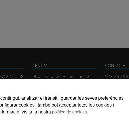
CENTRAL
CONTACTE
, Nº 2 Nau 48
Ptda. Plana del Bisbe, num. 21 -
973 257 98
Llivia
glesola
central@rs
25195 Lleida
contingut, analitzar el trànsit i guardar les seves preferències.
Configurar cookies', també pot acceptar totes les cookies i
nformació, visita la nostra
política de cookies
.